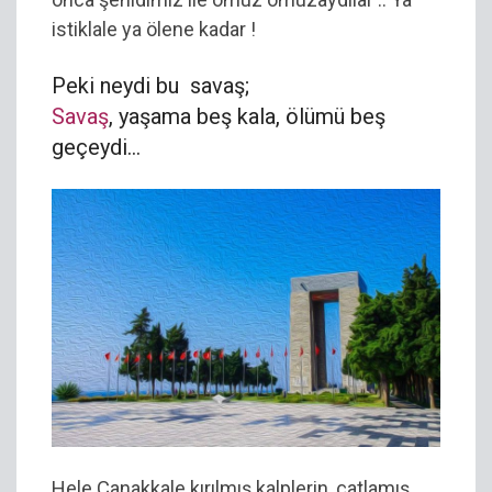
istiklale ya ölene kadar !
Peki neydi bu savaş;
Savaş
, yaşama beş kala, ölümü beş
geçeydi…
Hele Çanakkale kırılmış kalplerin, çatlamış