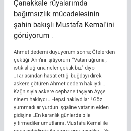
Çanakkale rüyalarımda
bağımsızlık mücadelesinin
şahin bakışlı Mustafa Kemal’ini
görüyorum .
Ahmet dedemi duyuyorum sonra; Ötelerden
çektiği ‘Ahh’ını işitiyorum .”Vatan uğruna ,
istiklal uğruna neler çektik biz” diyor
..Tarlasından hasat ettiği buğdayı direk
askere götüren Ahmet dedem haklıydı ..
Kağnısıyla askere cephane taşıyan Ayşe
ninem haklıydı .. Hepsi haklıydılar ! Göz
yummadılar yurdun işgaline vatanın elden
gidişine ..En karanlık günlerde bile
yitirmediler umutlarını .Mustafa Kemal ile
onca şehidimiz ile omuz omuzaydılar .. Ya