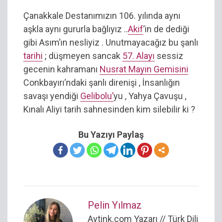
Çanakkale Destanımızın 106. yılında aynı
aşkla aynı gururla bağlıyız ..
Akif
’in de dediği
gibi Asım’ın nesliyiz . Unutmayacağız bu şanlı
tarihi
; düşmeyen sancak
57. Alayı
sessiz
gecenin kahramanı
Nusrat Mayın Gemisini
Conkbayırı’ndaki şanlı direnişi , İnsanlığın
savaşı yendiği
Gelibolu’
yu , Yahya Çavuşu ,
Kınalı Aliyi tarih sahnesinden kim silebilir ki ?
Bu Yazıyı Paylaş
Pelin Yılmaz
Aytink.com Yazarı // Türk Dili