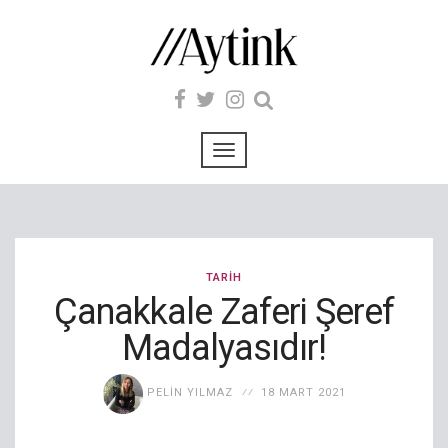
TARIH
Çanakkale Zaferi Şeref
Madalyasıdır!
PELIN YILMAZ
18 MART 2021