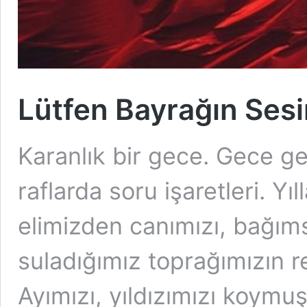
Lütfen Bayrağın Sesin
Karanlık bir gece. Gece ge
raflarda soru işaretleri. Yı
elimizden canımızı, bağıms
suladığımız toprağımızın r
Ayımızı, yıldızımızı koymuş