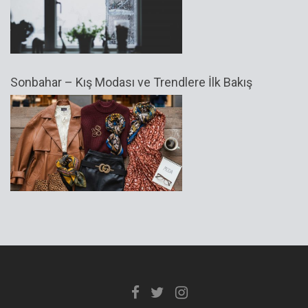
Sonbahar – Kış Modası ve Trendlere İlk Bakış