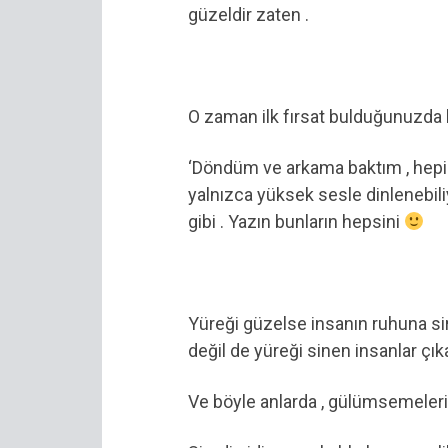
güzeldir zaten .
O zaman ilk fırsat bulduğunuzda b
‘Döndüm ve arkama baktım , hepini
yalnızca yüksek sesle dinlenebiliy
gibi . Yazın bunların hepsini
Yüreği güzelse insanın ruhuna si
değil de yüreği sinen insanlar çı
Ve böyle anlarda , gülümsemelerim