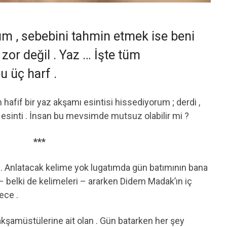
um , sebebini tahmin etmek ise beni
 zor değil . Yaz … İşte tüm
 üç harf .
hafif bir yaz akşamı esintisi hissediyorum ; derdi ,
r esinti . İnsan bu mevsimde mutsuz olabilir mi ?
***
m . Anlatacak kelime yok lugatımda gün batımının bana
 – belki de kelimeleri – ararken Didem Madak’ın iç
ece .
kşamüstülerine ait olan . Gün batarken her şey