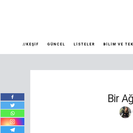
//KEŞIF
GÜNCEL
LISTELER
BILIM VE TE
Bir A