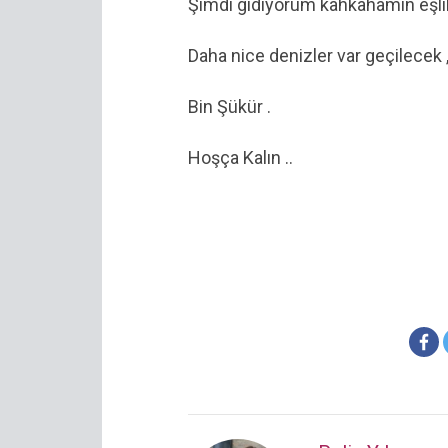
Şimdi gidiyorum kahkahamın eşlik 
Daha nice denizler var geçilecek ,
Bin Şükür .
Hoşça Kalın ..