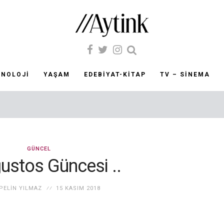
KNOLOJI
YAŞAM
EDEBIYAT-KITAP
TV – SINEMA
GÜNCEL
ğustos Güncesi ..
PELIN YILMAZ
15 KASIM 2018