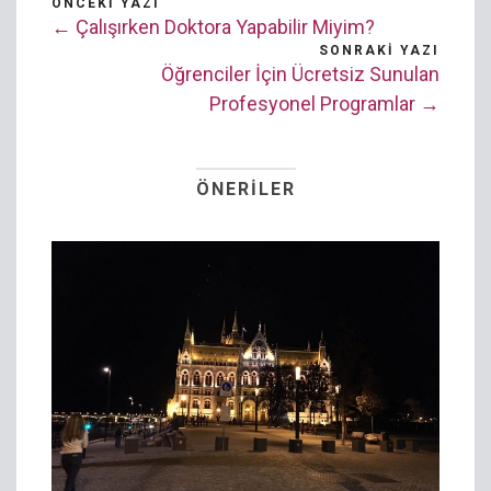
ÖNCEKI YAZI
← Çalışırken Doktora Yapabilir Miyim?
SONRAKI YAZI
Öğrenciler İçin Ücretsiz Sunulan
Profesyonel Programlar →
ÖNERILER