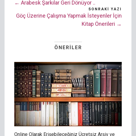
← Arabesk Şarkılar Geri Dönüyor ..
SONRAKI YAZI
Göç Üzerine Çalışma Yapmak İsteyenler İçin
Kitap Önerileri →
ÖNERILER
Online Olarak Erişebileceğiniz Ücretsiz Arşiv ve