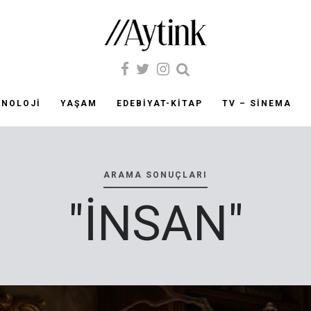
KNOLOJI
YAŞAM
EDEBIYAT-KITAP
TV – SINEMA
ARAMA SONUÇLARI
"INSAN"