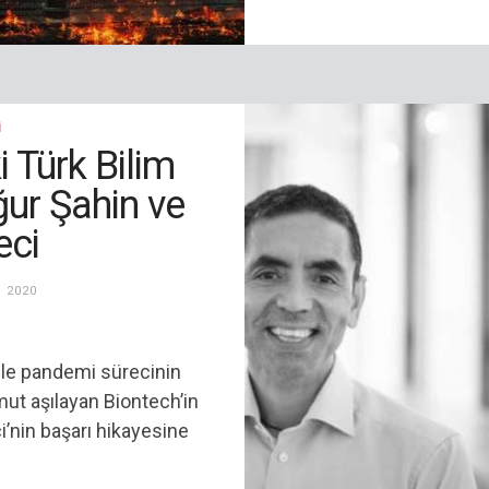
I
 Türk Bilim
ğur Şahin ve
eci
 2020
ı ile pandemi sürecinin
ut aşılayan Biontech’in
’nin başarı hikayesine