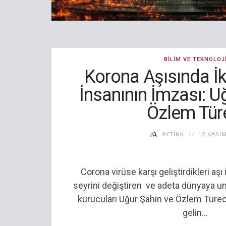
BILIM VE TEKNOLOJ
Korona Aşısında İki
İnsanının İmzası: U
Özlem Tür
AYTINK
12 KASIM
Corona virüse karşı geliştirdikleri aş
seyrini değiştiren ve adeta dünyaya um
kurucuları Uğur Şahin ve Özlem Türeci
gelin...