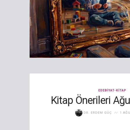
EDEBIYAT-KITAP
Kitap Önerileri Ağ
DR. ERDEM GÜÇ
1 AĞ