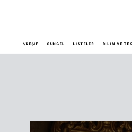
//KEŞIF
GÜNCEL
LISTELER
BILIM VE TE