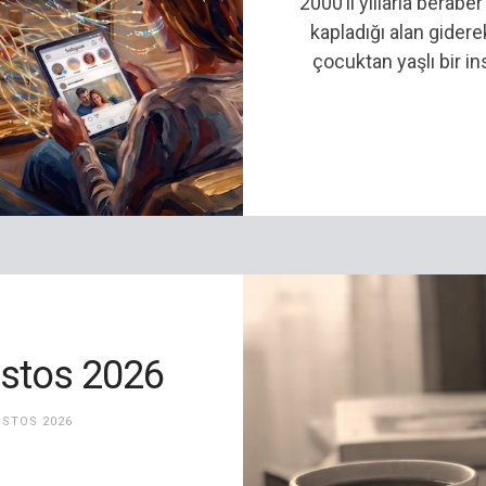
2000’li yıllarla berabe
kapladığı alan giderek
çocuktan yaşlı bir i
ustos 2026
USTOS 2026