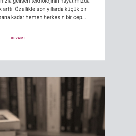
r hızla gelişen teknolojinin hayatımızda
 arttı. Özellikle son yıllarda küçük bir
nsana kadar hemen herkesin bir cep...
DEVAMI