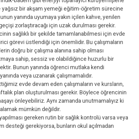
fındık-badem gibi enerjiyi toparlayıcı kuruyemişlerle
 ve yağsız bir akşam yemeği eğitim-öğretim sürecine
 Bunun yanında uyumaya yakın içilen kahve, yenilen
çişi zorlaştıracağı için uzak durulması gerekir.
nin sağlıklı bir şekilde tamamlanabilmesi için evde
ici görevi üstlendiği için önemlidir. Bu çalışmaların
lerin doğru bir çalışma alanına sahip olması
tmaya sahip, sessiz ve olabildiğince huzurlu bir
cektir. Bunun yanında öğrenci mutlaka kendi
n yanında veya uzanarak çalışmamalıdır.
iğimiz evde devam eden çalışmaların ve kursların,
 haftalık plan oluşturulması gerekir. Böylece öğrencinin
maşayı önleyebiliriz. Aynı zamanda unutmamalıyız ki
akalamak mümkün değildir.
yapılması gereken rutin bir sağlık kontrolü varsa veya
kim desteği gerekiyorsa, bunların okul açılmadan