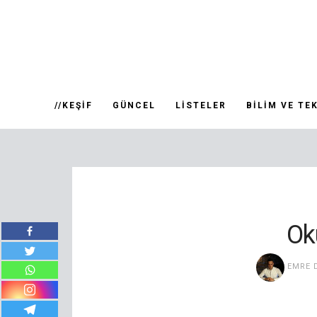
//KEŞIF
GÜNCEL
LISTELER
BILIM VE TE
Ok
EMRE 