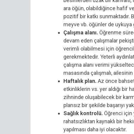
besinlerden uzak bir kahvaltı, 
ara öğün, olabildiğince hafif
pozitif bir katkı sunmaktadır.
meyve vb. öğünler de uykuya ge
Çalışma alanı.
Öğrenme süreci
devam eden çalışmalar pekiştir
verimli olabilmesi için öğrenci
gerekmektedir. Yeterli aydınla
çalışma alanı verimi yükselte
masasında çalışmalı, ailesini
Haftalık plan.
Az önce bahsett
etkinliklerin vs. yer aldığı bir
zihninde oluşabilecek bir kar
plansız bir şekilde başarıyı y
Sağlık kontrolü.
Öğrenci için 
rahatsızlıktan kaynaklı bir he
yapılması daha iyi olacaktır.