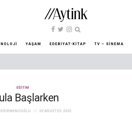
KNOLOJI
YAŞAM
EDEBIYAT-KITAP
TV – SINEMA
EĞITIM
ula Başlarken
DEĞIRMENCIOĞLU
29 AĞUSTOS 2025