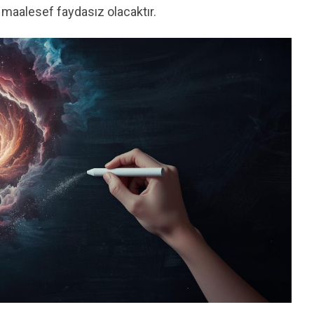
 maalesef faydasız olacaktır.