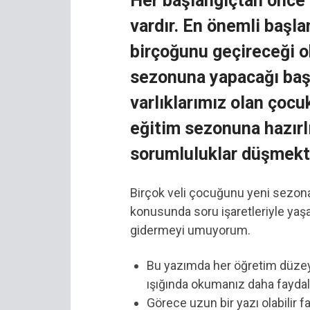
Her başlangıçtan önce 
vardır. En önemli başla
birçoğunu geçireceği o
sezonuna yapacağı başl
varlıklarımız olan çocu
eğitim sezonuna hazırlı
sorumluluklar düşmekt
Birçok veli çocuğunu yeni sezona
konusunda soru işaretleriyle yaşam
gidermeyi umuyorum.
Bu yazımda her öğretim düzeyi
ışığında okumanız daha faydalı
Görece uzun bir yazı olabilir f