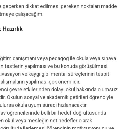
a geçerken dikkat edilmesi gereken noktaları madde
rtmeye çalışacağım.
 Hazırlık
eğitim danışmanı veya pedagog ile okula veya sınava
en testlerin yapılması ve bu konuda görüşülmesi
tivasayon ve kaygı gibi mental süreçlerinin tespit
çalışmaların yapılması çok önemlidir.
ci çevre etkilerinden dolayı okul hakkında olumsuz
dir. Okulun sosyal ve akademik getirileri öğrenciyle
nuşulursa okula uyum süreci hızlanacaktır.
nav öğrencilerinde belli bir hedef doğrultusunda
en okul veya mesleğin net hedefler olarak
 doğrultuda ilerlemesi öğrencinin motivasyonunu ve