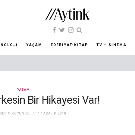
KNOLOJI
YAŞAM
EDEBIYAT-KITAP
TV – SINEMA
YAŞAM
kesin Bir Hikayesi Var!
SEYIN KOYUNCU
17 ARALIK 2018