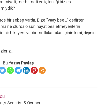
amimiyeti, merhameti ve içtenliği bizlere
r miydik?
nce bir sebep vardır. Bize “vaay bee ..” dedirten
r. Ama ne olursa olsun hayat pes etmeyenlerin
n bir hikayesi vardır mutlaka fakat içinin kimi, dışının
bizleriz…
Bu Yazıyı Paylaş
cu
ı // Senarist & Oyuncu