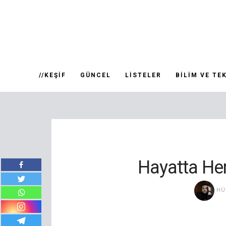
//KEŞIF
GÜNCEL
LISTELER
BILIM VE TE
Hayatta Her
HÜ