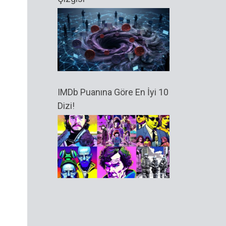
IMDb Puanına Göre En İyi 10
Dizi!