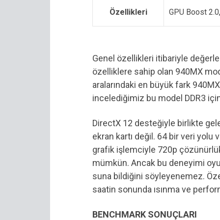
Özellikleri
GPU Boost 2.0
Genel özellikleri itibariyle değer
özelliklere sahip olan 940MX mod
aralarındaki en büyük fark 940MX’
incelediğimiz bu model DDR3 için 
DirectX 12 desteğiyle birlikte ge
ekran kartı değil. 64 bir veri yol
grafik işlemciyle 720p çözünürl
mümkün. Ancak bu deneyimi oyuncu
suna bildiğini söyleyenemez. Öze
saatin sonunda ısınma ve perfor
BENCHMARK SONUÇLARI