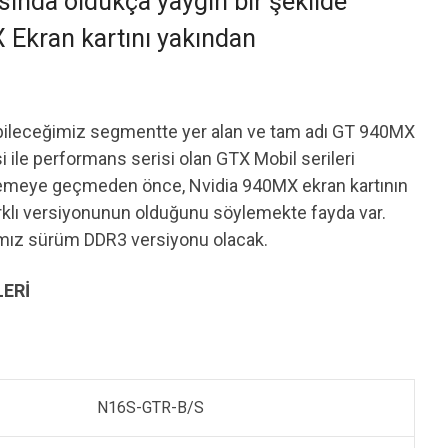
asında oldukça yaygın bir şekilde
 Ekran kartını yakından
rabileceğimiz segmentte yer alan ve tam adı GT 940MX
si ile performans serisi olan GTX Mobil serileri
lemeye geçmeden önce, Nvidia 940MX ekran kartının
rklı versiyonunun olduğunu söylemekte fayda var.
mız sürüm DDR3 versiyonu olacak.
LERİ
N16S-GTR-B/S