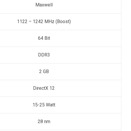
Maxwell
1122 – 1242 MHz (Boost)
64 Bit
DDR3
2 GB
DirectX 12
15-25 Watt
28 nm