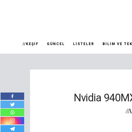
//KEŞIF
GÜNCEL
LISTELER
BILIM VE TE
Nvidia 940MX