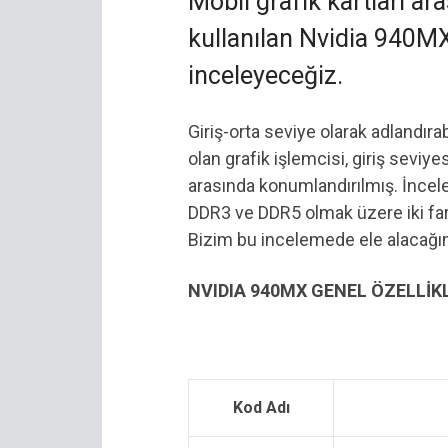
Mobil grafik kartları ar
kullanılan Nvidia 940MX
inceleyeceğiz.
Giriş-orta seviye olarak adlandı
olan grafik işlemcisi, giriş seviye
arasında konumlandırılmış. İnce
DDR3 ve DDR5 olmak üzere iki fa
Bizim bu incelemede ele alacağı
NVIDIA 940MX GENEL ÖZELLİK
Kod Adı