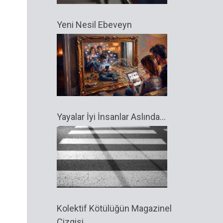
Yeni Nesil Ebeveyn
Yayalar İyi İnsanlar Aslında…
Kolektif Kötülüğün Magazinel
Çizgisi