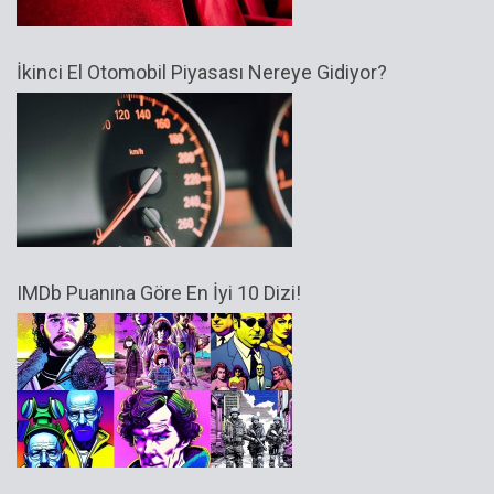
İkinci El Otomobil Piyasası Nereye Gidiyor?
IMDb Puanına Göre En İyi 10 Dizi!