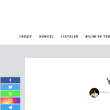
//KEŞIF
GÜNCEL
LISTELER
BILIM VE TE
EMRE 