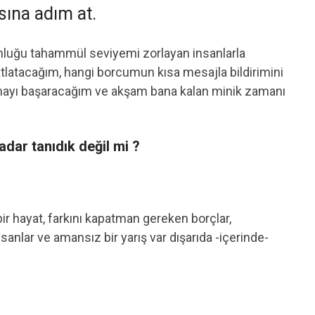
ına adım at.
luğu tahammül seviyemi zorlayan insanlarla
 atlatacağım, hangi borcumun kısa mesajla bildirimini
nmayı başaracağım ve akşam bana kalan minik zamanı
adar tanıdık değil mi ?
r hayat, farkını kapatman gereken borçlar,
nlar ve amansız bir yarış var dışarıda -içerinde-