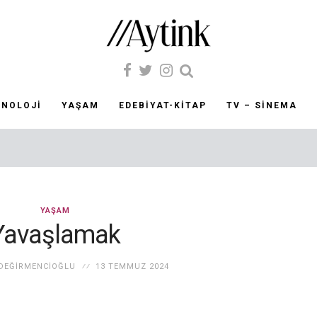
KNOLOJI
YAŞAM
EDEBIYAT-KITAP
TV – SINEMA
YAŞAM
Yavaşlamak
DEĞIRMENCIOĞLU
13 TEMMUZ 2024