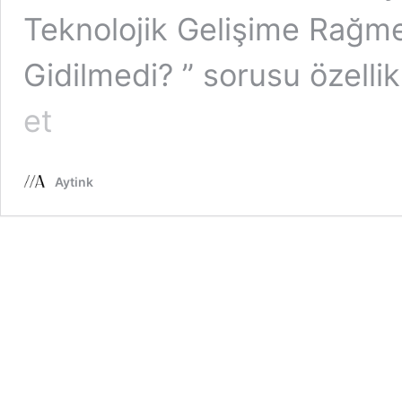
Teknolojik Gelişime Rağm
Gidilmedi? ” sorusu özelli
1972
et
Yılından
Bu
Yana
Ay’a
Aytink
Neden
Hiç
Gidilmedi?