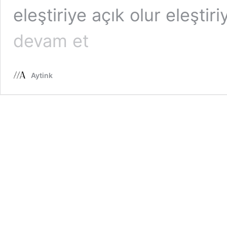
eleştiriye açık olur eleşti
Sonbahar
devam et
–
Kış
Modası
Aytink
ve
Trendlere
İlk
Bakış