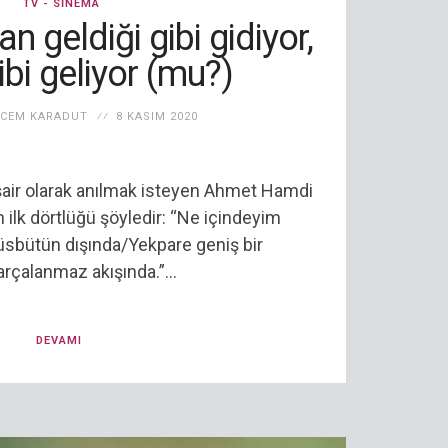
TV - SINEMA
 geldiği gibi gidiyor,
gibi geliyor (mu?)
 CEM KARADUT
8 KASIM 2020
air olarak anılmak isteyen Ahmet Hamdi
in ilk dörtlüğü şöyledir: “Ne içindeyim
sbütün dışında/Yekpare geniş bir
rçalanmaz akışında.”...
DEVAMI