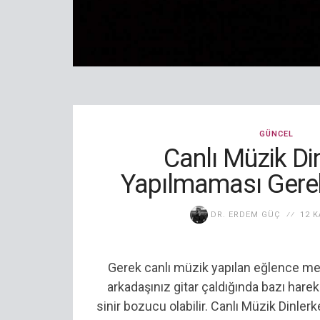
GÜNCEL
Canlı Müzik Di
Yapılmaması Gerek
DR. ERDEM GÜÇ
12 K
Gerek canlı müzik yapılan eğlence me
arkadaşınız gitar çaldığında bazı harek
sinir bozucu olabilir. Canlı Müzik Dinl