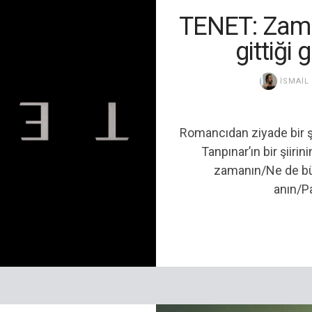
TENET: Zaman
gittiği 
İSMAIL
Romancıdan ziyade bir ş
Tanpınar’ın bir şiirin
zamanın/Ne de bü
anın/Pa