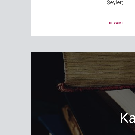
Şeyler;...
DEVAMI
Ka