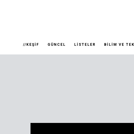
//KEŞIF
GÜNCEL
LISTELER
BILIM VE TE