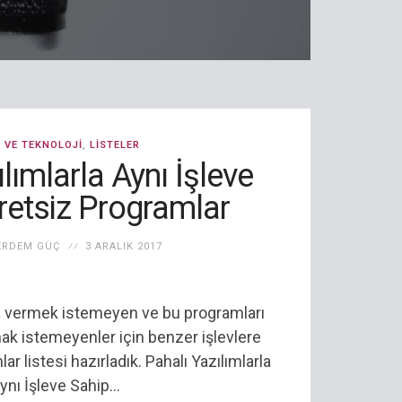
M VE TEKNOLOJI
,
LISTELER
lımlarla Aynı İşleve
retsiz Programlar
ERDEM GÜÇ
3 ARALIK 2017
ra vermek istemeyen ve bu programları
ak istemeyenler için benzer işlevlere
r listesi hazırladık. Pahalı Yazılımlarla
ynı İşleve Sahip...