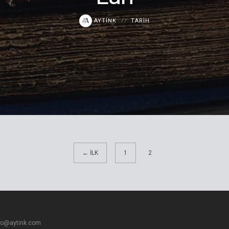
AYTINK
TARIH
← İLK
1
2
fo@aytink.com