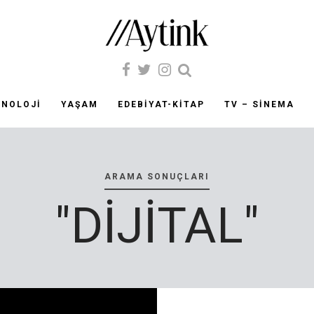
KNOLOJI
YAŞAM
EDEBIYAT-KITAP
TV – SINEMA
ARAMA SONUÇLARI
"DIJITAL"