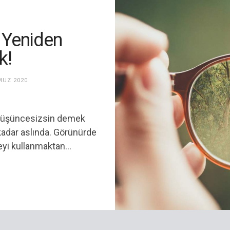
 Yeniden
k!
MUZ 2020
 düşüncesizsin demek
kadar aslında. Görünürde
yi kullanmaktan...