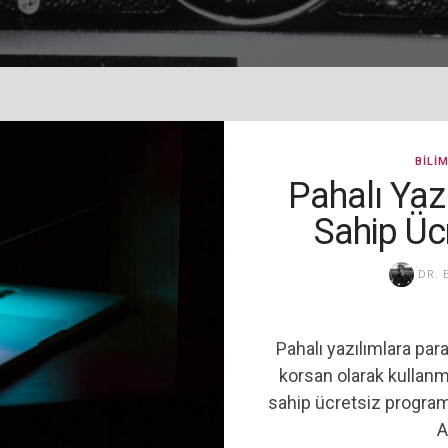
BILI
Pahalı Yazı
Sahip Üc
DR. 
Pahalı yazılımlara pa
korsan olarak kullanm
sahip ücretsiz programla
A