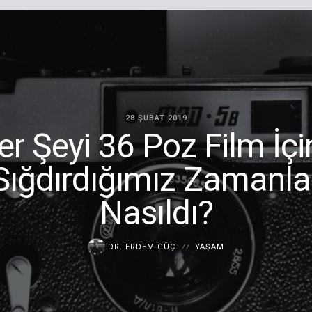
28 ŞUBAT 2019
er Şeyi 36 Poz Film İçi
Sığdırdığımız Zamanla
Nasıldı?
DR. ERDEM GÜÇ
YAŞAM