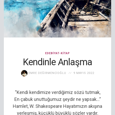
EDEBIYAT-KITAP
Kendinle Anlaşma
EMRE DEĞIRMENCIOĞLU
9 MAYIS 2022
“Kendi kendimize verdiğimiz sözü tutmak,
En çabuk unuttuğumuz şeydir ne yapsak…”
Hamlet, W. Shakespeare Hayatımızın akışına
yerleşmiş, küçüklü büyüklü sözler vardır.