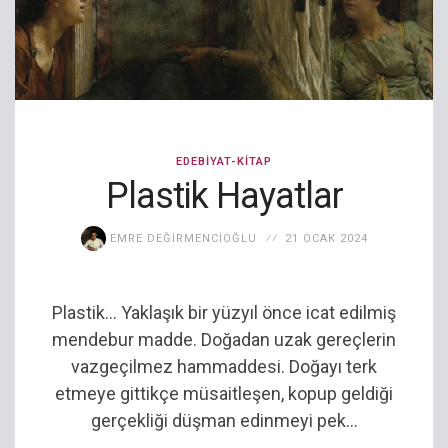
EDEBIYAT-KITAP
Plastik Hayatlar
EMRE DEĞIRMENCIOĞLU
21 OCAK 2024
Plastik… Yaklaşık bir yüzyıl önce icat edilmiş
mendebur madde. Doğadan uzak gereçlerin
vazgeçilmez hammaddesi. Doğayı terk
etmeye gittikçe müsaitleşen, kopup geldiği
gerçekliği düşman edinmeyi pek...