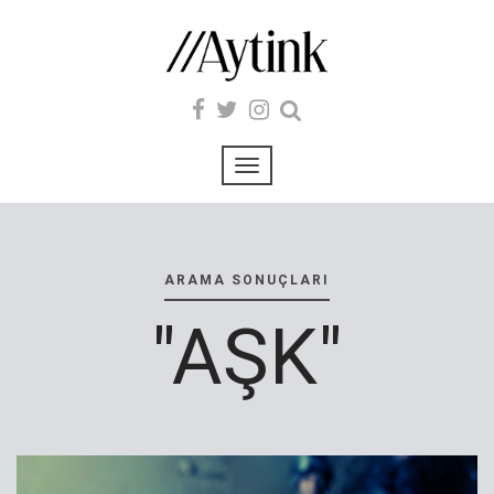
ARAMA SONUÇLARI
"AŞK"