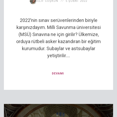
ELIF COŞKUN
5 ŞUBAT 2022
2022’nin sınav serüvenlerinden biriyle
karşınızdayım. Milli Savunma üniversitesi
(MSÜ) Sınavına ne için girilir? Ülkemize,
orduya rütbeli asker kazandıran bir eğitim
kurumudur. Subaylar ve astsubaylar
yetiştirilir....
DEVAMI