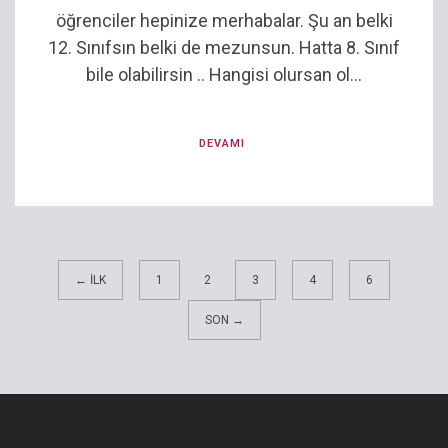
öğrenciler hepinize merhabalar. Şu an belki
12. Sınıfsın belki de mezunsun. Hatta 8. Sınıf
bile olabilirsin .. Hangisi olursan ol...
DEVAMI
← İLK
1
2
3
4
6
SON →