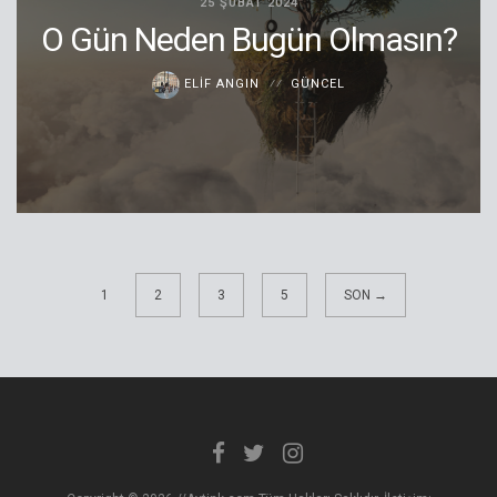
25 ŞUBAT 2024
O Gün Neden Bugün Olmasın?
ELIF ANGIN
GÜNCEL
1
2
3
5
SON →