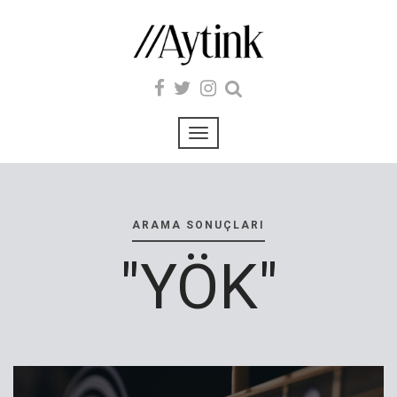
ARAMA SONUÇLARI
"YÖK"