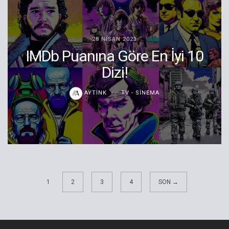
28 NISAN 2023
IMDb Puanına Göre En İyi 10
Dizi!
AYTINK
TV - SINEMA
1
2
3
4
SON →