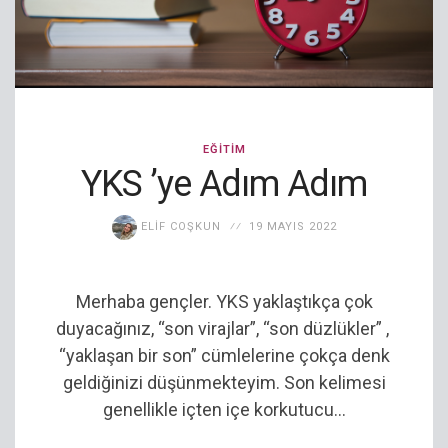
EĞITIM
YKS ’ye Adım Adım
ELIF COŞKUN
19 MAYIS 2022
Merhaba gençler. YKS yaklaştıkça çok
duyacağınız, “son virajlar”, “son düzlükler” ,
“yaklaşan bir son” cümlelerine çokça denk
geldiğinizi düşünmekteyim. Son kelimesi
genellikle içten içe korkutucu...