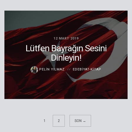
12 MART 2019
Lütfen Bayrağın Sesini
Dinleyin!
PELIN YILMAZ
EDEBIYAT-KITAP
1
2
SON →