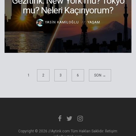
Gezitink: New York mu? Tokyo
mu? Neleri Kaçırıyorum?
YASIN KAMILOĞLU
YAŞAM
1
2
3
6
SON →
Copyright © 2026 //Aytink.com Tüm Hakları Saklıdır. İletişim: