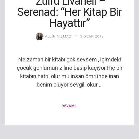
Zülfü Livaneli –
Serenad: “Her Kitap Bir
Hayattır”
PELIN YILMAZ
3 OCAK 2018
Ne zaman bir kitabı çok sevsem , içimdeki
çocuk gönlümün ziline basıp kaçıyor.Hiç bir
kitabın hatrı olur mu insan ömründe inan
benim oluyor sevgili okur ...
DEVAMI